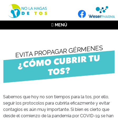
MENÚ
EVITA PROPAGAR GÉRMENES
¿C
Ó
M
O C
UB
RI
R T
U
T
OS?
Sabemos que hoy no son tiempos para la tos, por ello,
seguir los protocolos para cubrirla eficazmente y evitar
contagios es aún muy importante. Si bien es cierto que
desde el comienzo de la pandemia por COVID-19 se han