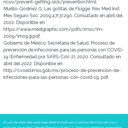
ncov/prevent-getting-sick/prevention.html.
Murillo-Godínez G. Las gotitas de Flügge. Rev Med Inst
Mex Seguro Soc. 2009;47(3):290. Consultado en abril del
2022. Disponible en:
https://www.medigraphic.com/pdfs/imss/im-
2009/im093j.pdf.
Gobierno de México. Secretaría de Salud. Proceso de
prevención de infecciones para las personas con COVID-
19 (Enfermedad por SARS-CoV-2). 2020. Consultado en
abril del 2022. Disponible en:
http://cvoed.imss.gob.mx/proceso-de-prevencion-de-
infecciones-para-las-personas-con-covid-19. pdf.
El uso de este sitio web está determinado por nuestros términos de uso y
aviso de privacidad. Weser Pharma S.A de C.V. Todos los derechos reservados