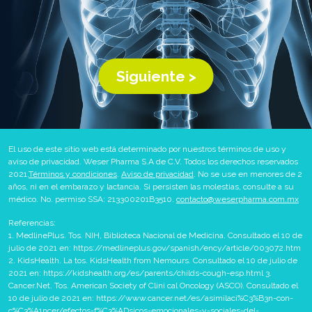
Siguiente >
El uso de este sitio web está determinado por nuestros términos de uso y
aviso de privacidad. Weser Pharma S.A de C.V. Todos los derechos reservados
2021.
Términos y condiciones
.
Aviso de privacidad
. No se use en menores de 2
años, ni en el embarazo y lactancia. Si persisten las molestias, consulte a su
médico. No. permiso SSA: 213300201B3510.
contacto@weserpharma.com.mx
Referencias:
1. MedlinePlus. Tos. NIH, Biblioteca Nacional de Medicina. Consultado el 10 de
julio de 2021 en: https://medlineplus.gov/spanish/ency/article/003072.htm
2. KidsHealth. La tos. KidsHealth from Nemours. Consultado el 10 de julio de
2021 en: https://kidshealth.org/es/parents/childs-cough-esp.html 3.
Cancer.Net. Tos. American Society of Clini cal Oncology (ASCO). Consultado el
10 de julio de 2021 en: https://www.cancer.net/es/asimilaci%C3%B3n-con-
c%C3%A1ncer/efectos-f%C3%ADsicos-emocionales-y-sociales-del-